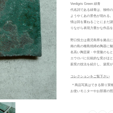
Verdigris Green
緑青
代名詞である緑青は、独特の
ようやくあの景色が現れる。
情は回を重ねるごとにまだ謎
りながら表現力豊かな作品を
野口悦
士
は鹿児島県を拠点に
南の島の種島焼締め陶器に魅
名高い陶芸家・中里隆のもと
エウロパに伝統的な窯がほと
薪窯の技法を紹介し、築窯が
コレクション
をご覧下さい
＊商品写真はできる限り実
お使いモニターやお部屋の照