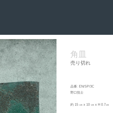
角皿
売り切れ
品番: EN/SP
/3C
野口悦士
約 15 ㎝ x 10 ㎝ x H 0.7
㎝