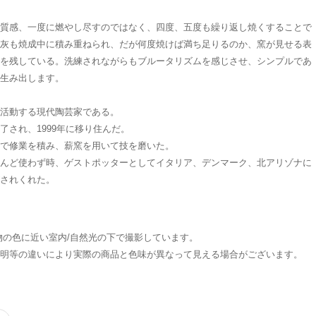
質感、一度に燃やし尽すのではなく、四度、五度も繰り返し焼くすることで
灰も焼成中に積み重ねられ、だが何度焼けば満ち足りるのか、窯が見せる表
を残している。洗練されながらもブルータリズムを感じさせ、シンプルであ
生み出します。
活動する現代陶芸家である。
了され、1999年に移り住んだ。
で修業を積み、薪窯を用いて技を磨いた。
んど使わず時、ゲストポッターとしてイタリア、デンマーク、北アリゾナに
されくれた。
物の色に
近い
室内/自然光の下で撮影しています。
明
等
の違いにより実際の商品と色味が異なって見える場合がございます。