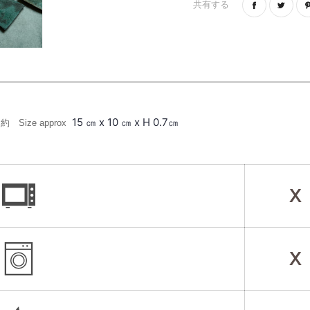
共有する
15 ㎝ x 10 ㎝ x H 0.7㎝
 Size approx