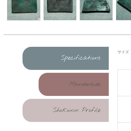
サイズ 約
Specifications
Handmade
Shokunin Profile