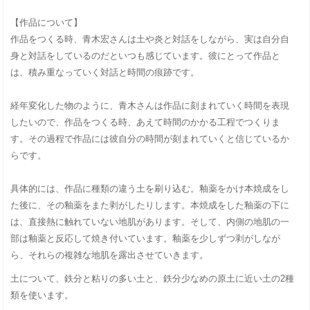
【作品について】
作品をつくる時、青木宏さんは土や炎と対話をしながら、実は自分自
身と対話をしているのだといつも感じています。
彼にとって作品と
は、積み重なっていく対話と時間の痕跡です。
経年変化した物のように、青木さんは作品に刻まれていく時間を表現
したいので、作品をつくる時、あえて時間のかかる工程でつくりま
す。
その過程で作品には彼自分の時間が刻まれていくと信じているか
らです。
具体的には、作品に種類の違う土を刷り込む。釉薬をかけ本焼成をし
た後に、その釉薬をまた剥がしたりします。本焼成をした釉薬の下に
は、直接熱に触れていない地肌があります。
そして、内側の地肌の一
部は釉薬と反応して焼き付いています。釉薬を少しずつ剥がしなが
ら、それらの複雑な地肌を露出させていきます。
土について、
鉄分と粘りの多い土と、鉄分少なめの原土に近い土の2種
類を使います。