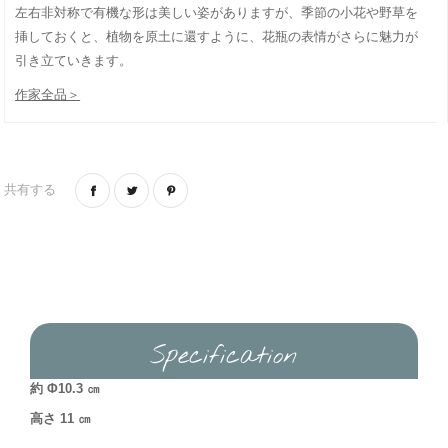
左右非対称で有機な形は美しい姿がありますが、季節の小花や野草を
挿しておくと、植物を原土に還すように、花瓶の表情がさらに魅力が
引き立ていきます。
作家全品＞
共有する
Specification
約 Φ10.3 ㎝
高さ 11 ㎝