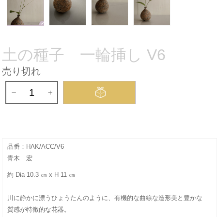
土の種子 一輪挿し V6
売り切れ
品番：HAK/ACC/V6
青木 宏
約 Dia 10.3 ㎝ x H
11 ㎝
川に静かに漂うひょうたんのように、有機的な曲線な造形美と豊かな
質感が特徴的な花器。