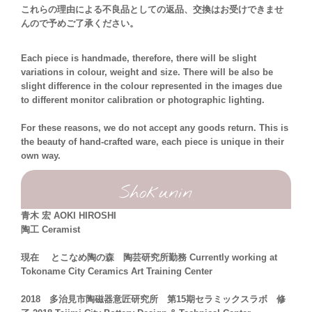
これらの理由による不良品としての返品、交換はお受けできませ
んので予めご了承ください。
Each piece is handmade, therefore, there will be slight
variations in colour, weight and size. There will be also be
slight difference in the colour represented in the images due
to different monitor calibration or photographic lighting.
For these reasons, we do not accept any goods return. This is
the beauty of hand-crafted ware, each piece is unique in their
own way.
Shokunin
青木 宏 AOKI HIROSHI
陶工 Ceramist
現在 とこなめ陶の森 陶芸研究所勤務 Currently working at
Tokoname City Ceramics Art Training Center
2018 多治見市陶磁器意匠研究所 第15期セラミックスラボ 修